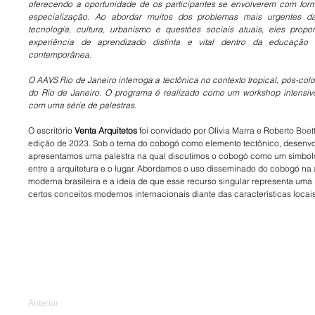
oferecendo a oportunidade de os participantes se envolverem com form
especialização. Ao abordar muitos dos problemas mais urgentes da a
tecnologia, cultura, urbanismo e questões sociais atuais, eles propo
experiência de aprendizado distinta e vital dentro da educação ar
contemporânea.
O AAVS Rio de Janeiro interroga a tectônica no contexto tropical, pós-colo
do Rio de Janeiro. O programa é realizado como um workshop intensivo
com uma série de palestras.
O escritório 
Venta Arquitetos
 foi convidado por Olivia Marra e Roberto 
Boet
edição de 2023. Sob o tema do cobogó como elemento tectônico, desenv
apresentamos uma palestra na qual discutimos o cobogó como um símbolo
entre a arquitetura e o lugar. Abordamos o uso disseminado do cobogó na a
moderna brasileira e a ideia de que esse recurso singular representa uma 
certos conceitos modernos internacionais diante das características locais
Anterior