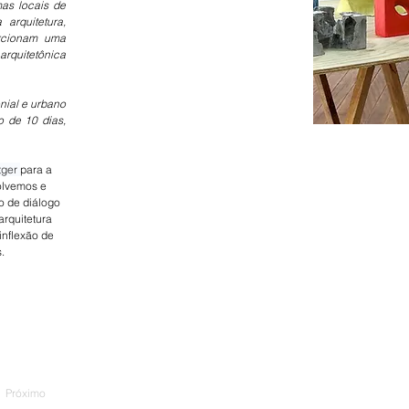
as locais de 
rquitetura, 
rcionam uma 
quitetônica 
nial e urbano 
 de 10 dias, 
tger 
para a 
olvemos e 
 de diálogo 
rquitetura 
inflexão de 
.
Próximo