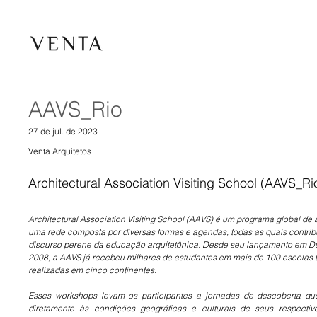
AAVS_Rio
27 de jul. de 2023
Venta Arquitetos
Architectural Association Visiting School (AAVS_Ri
Architectural Association Visiting School (AAVS) é um programa global de a
uma rede composta por diversas formas e agendas, todas as quais contrib
discurso perene da educação arquitetônica. Desde seu lançamento em Du
2008, a AAVS já recebeu milhares de estudantes em mais de 100 escolas 
realizadas em cinco continentes.
Esses workshops levam os participantes a jornadas de descoberta qu
diretamente às condições geográficas e culturais de seus respectivos