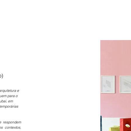
o)
rquitetura e 
uem para o 
bai, em 
temporárias 
e respondem 
 contextos, 