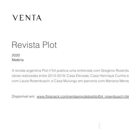
Revista Plot
2020
Matéria
A revista argentina Plot nº54 publica uma entrevista com Gregório Rosenbu
obras realizadas entre 2013-2018: Casa Elevada; Casa Henrique Cunha e
com Laura Rosenbusch; e Casa Mulungu em parceria com Mariana Meneg
Disponível em: 
www.flipsnack.com/ventaarquitetos/plot54_rosenbusch.ht