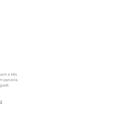
sch e três 
m parceria 
uetti.
ml