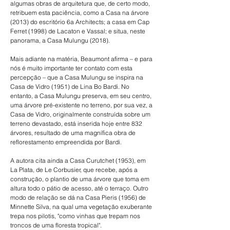
algumas obras de arquitetura que, de certo modo, 
retribuem esta paciência, como a Casa na árvore 
(2013) do escritório 6a Architects; a casa em Cap 
Ferret (1998) de Lacaton e Vassal; e situa, neste 
panorama, a Casa Mulungu (2018).
Mais adiante na matéria, Beaumont afirma – e para 
nós é muito importante ter contato com esta 
percepção – que a Casa Mulungu se inspira na 
Casa de Vidro (1951) de Lina Bo Bardi. No 
entanto, a Casa Mulungu preserva, em seu centro, 
uma árvore pré-existente no terreno, por sua vez, a 
Casa de Vidro, originalmente construída sobre um 
terreno devastado, está inserida hoje entre 832 
árvores, resultado de uma magnífica obra de 
reflorestamento empreendida por Bardi.
A autora cita ainda a Casa Curutchet (1953), em 
La Plata, de Le Corbusier, que recebe, após a 
construção, o plantio de uma árvore que toma em 
altura todo o pátio de acesso, até o terraço. Outro 
modo de relação se dá na Casa Pieris (1956) de 
Minnette Silva, na qual uma vegetação exuberante 
trepa nos pilotis, "como vinhas que trepam nos 
troncos de uma floresta tropical".